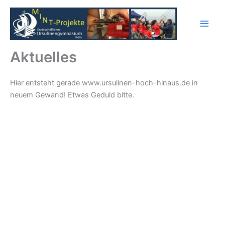
Zum
Inhalt
springen
Main
Men
Aktuelles
Hier entsteht gerade www.ursulinen-hoch-hinaus.de in
neuem Gewand! Etwas Geduld bitte.